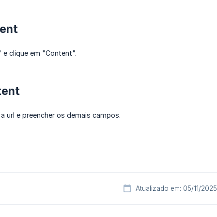
tent
e clique em "Content".
tent
ir a url e preencher os demais campos.
Atualizado em: 05/11/2025