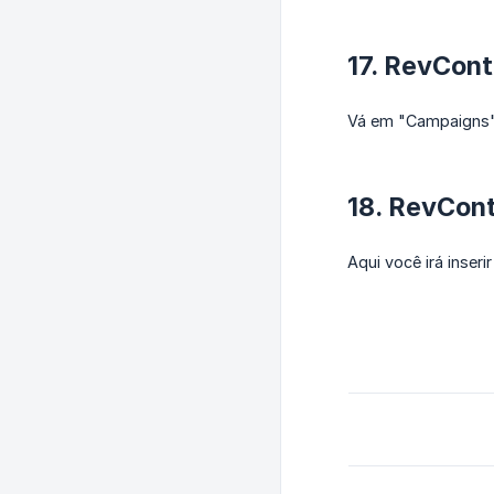
17. RevCon
Vá em "Campaigns" 
18. RevCon
Aqui você irá inser